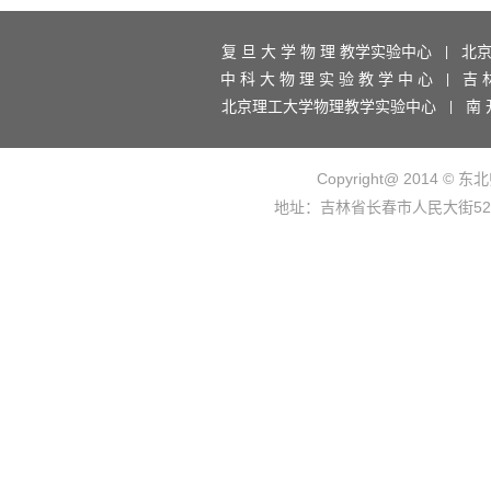
复 旦 大 学 物 理 教学实验中心
北
|
中 科 大 物 理 实 验 教 学 中 心
吉 
|
北京理工大学物理教学实验中心
南 
|
Copyright@ 2014 © 东
地址：吉林省长春市人民大街5268号