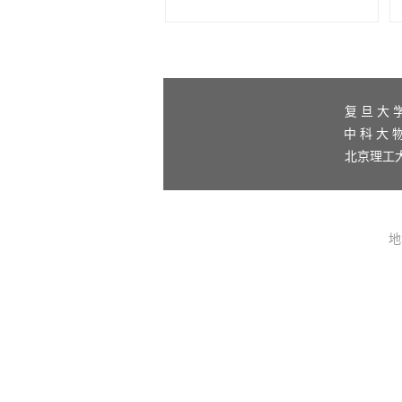
复 旦 大 
中 科 大 物
北京理工
地