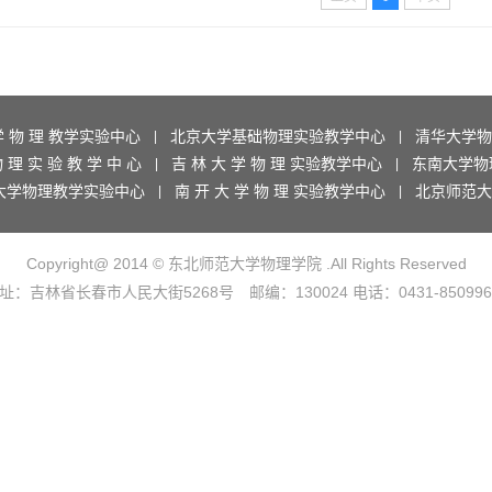
学 物 理 教学实验中心
北京大学基础物理实验教学中心
清华大学物
|
|
 理 实 验 教 学 中 心
吉 林 大 学 物 理 实验教学中心
东南大学物
|
|
大学物理教学实验中心
南 开 大 学 物 理 实验教学中心
北京师范大
|
|
Copyright@ 2014 © 东北师范大学物理学院 .All Rights Reserved
址：吉林省长春市人民大街5268号 邮编：130024 电话：0431-850996