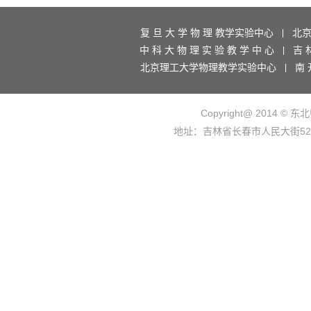
复 旦 大 学 物 理 教学实验中心
北
|
中 科 大 物 理 实 验 教 学 中 心
吉 
|
北京理工大学物理教学实验中心
南 
|
Copyright@ 2014 © 东
地址：吉林省长春市人民大街5268号