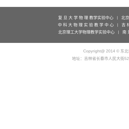
复 旦 大 学 物 理 教学实验中心
北
|
中 科 大 物 理 实 验 教 学 中 心
吉 
|
北京理工大学物理教学实验中心
南 
|
Copyright@ 2014 © 东
地址：吉林省长春市人民大街5268号