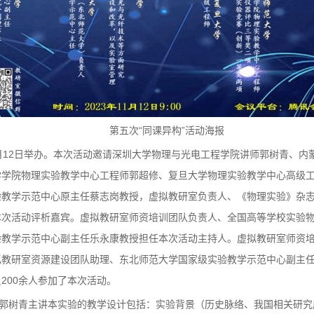
第五次“同课异构”活动海报
11月12日举办。本次活动邀请深圳大学物理与光电工程学院讲师郭树青、
学学院物理实验教学中心工程师郭超修、复旦大学物理实验教学中心高级
验教学示范中心原主任蔡志岗教授，虚拟教研室负责人、《物理实验》杂
本次活动评析嘉宾。虚拟教研室师资培训团队负责人、全国高等学校实验
验教学示范中心副主任乐永康教授担任本次活动主持人。虚拟教研室师资
拟教研室资源建设团队助理、东北师范大学国家级实验教学示范中心副主
200余人参加了本次活动。
。郭树青主讲本实验的教学设计包括：实验背景（历史脉络、我国相关研